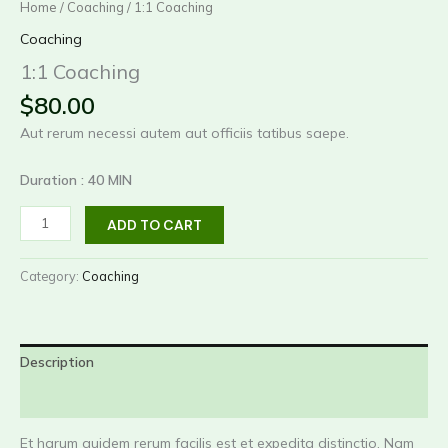
Home
/
Coaching
/ 1:1 Coaching
Coaching
1:1 Coaching
$
80.00
Aut rerum necessi autem aut officiis tatibus saepe.
Duration : 40 MIN
1:1
ADD TO CART
Coaching
quantity
Category:
Coaching
Description
Reviews (0)
Et harum quidem rerum facilis est et expedita distinctio. Nam